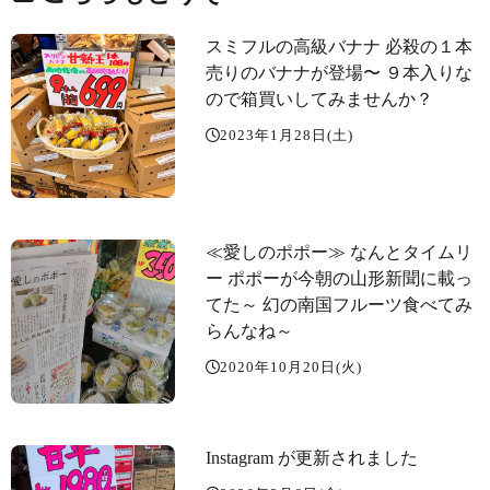
スミフルの高級バナナ 必殺の１本
売りのバナナが登場〜️ ９本入りな
ので箱買いしてみませんか？
2023年1月28日(土)
≪愛しのポポー️≫ なんとタイムリ
ー ポポーが今朝の山形新聞に載っ
てた～️ 幻の南国フルーツ食べてみ
らんなね～️
2020年10月20日(火)
Instagram が更新されました