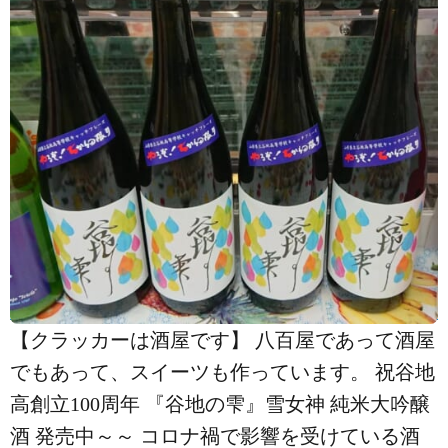
【クラッカーは酒屋です️】 八百屋であって酒屋
でもあって、スイーツも作っています。 祝谷地
高創立100周年 『谷地の雫』雪女神 純米大吟醸
酒 発売中～～️ コロナ禍で影響を受けている酒