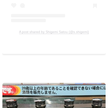
A post shared by Shigemi Satou (@s.shigemi)