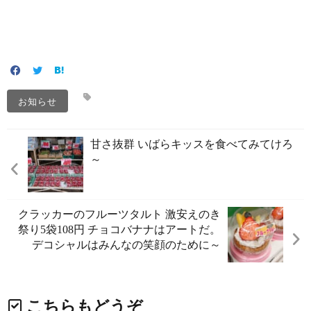
お知らせ
甘さ抜群️ いばらキッスを食べてみてけろ
～️
クラッカーのフルーツタルト 激安えのき
祭り️5袋108円 チョコバナナはアートだ。
デコシャル️はみんなの笑顔のために～️
こちらもどうぞ