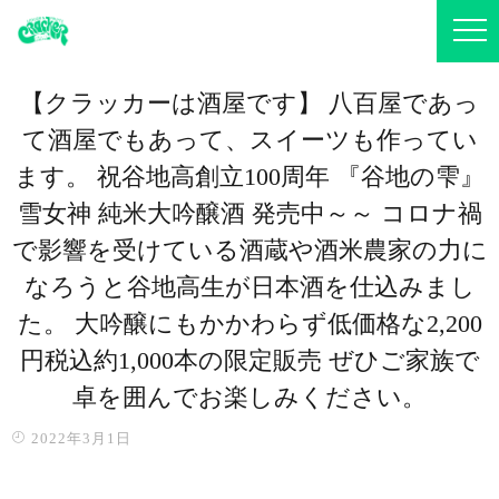
【クラッカーは酒屋です️】 八百屋であっ
て酒屋でもあって、スイーツも作ってい
ます。 祝谷地高創立100周年 『谷地の雫』
雪女神 純米大吟醸酒 発売中～～️ コロナ禍
で影響を受けている酒蔵や酒米農家の力に
なろうと谷地高生が日本酒を仕込みまし
た。 大吟醸にもかかわらず低価格な2,200
円税込約1,000本の限定販売 ぜひご家族で
卓を囲んでお楽しみください。
2022年3月1日