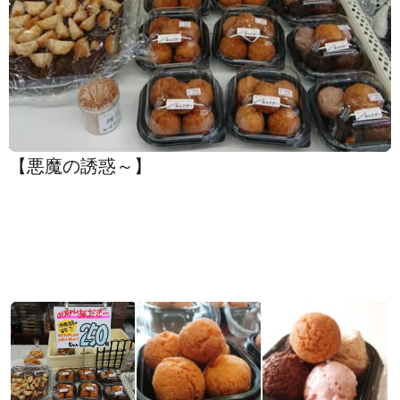
【悪魔の誘惑～️】