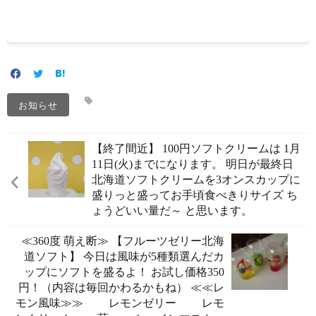
お知らせ
【終了間近】 100円ソフトクリームは 1月
11日(火)までになります。 明日が最終日
北海道ソフトクリームを3オンスカップに
盛りっと盛ってお手頃食べきりサイズ ち
ょうどいい量だ～️ と思います。
≪360度 萌え断️≫ 【フルーツゼリー北海
道ソフト】 今日は風味が5種類選んだカ
ップにソフトを盛るよ！ お試し価格350
円！（内容は毎回かわるかもね） ≪≪レ
モン風味≫≫ レモンゼリー レモ