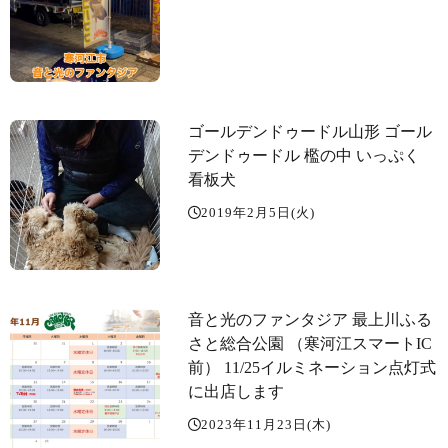
ゴールデンドゥードル山形 ゴール
デンドゥードル 檻の中 いっぷく
看板犬
2019年2月5日(火)
音と光のファンタジア 最上川ふる
さと総合公園 （寒河江スマートIC
前） 11/25イルミネーション点灯式
に出店します
2023年11月23日(木)