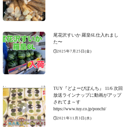
尾花沢すいか 羅皇6L仕入れまし
た〜
2025年7月25日(金)
TUY『どよーびぽんち』 11/6 次回
放送ラインナップに動画がアップ
されてま～す️
https://www.tuy.co.jp/ponchi/
2021年11月3日(水)