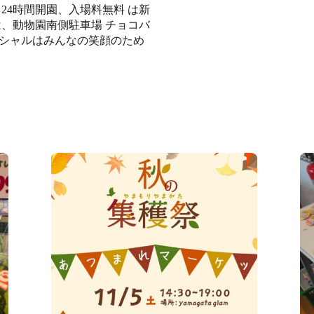
24時間開園、入場料無料️ ️は新
は、動物園南側駐車場 チョコバ
コシャルはみんなの笑顔のため