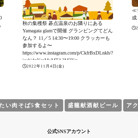
≪
0
成
秋の集穫祭 碁点温泉のお隣りにある
も
Yamagata glamで開催️ グランピングてどん
なん？ 11／5 14:30〜19:00 クラッカーも
参加するよ〜
https://www.instagram.com/p/CkfrBxDLnkh/?
igshid=YmMyMTA2M2Y=
2022年11月4日(金)
たい肉そば5食セット
盛籠献酒献ビール
ア
公式SNSアカウント