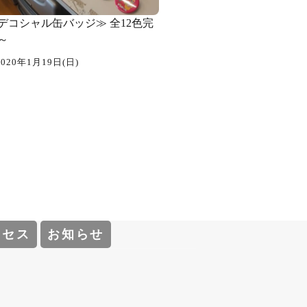
デコシャル️缶バッジ≫ 全12色完
～
2020年1月19日(日)
クセス
お知らせ