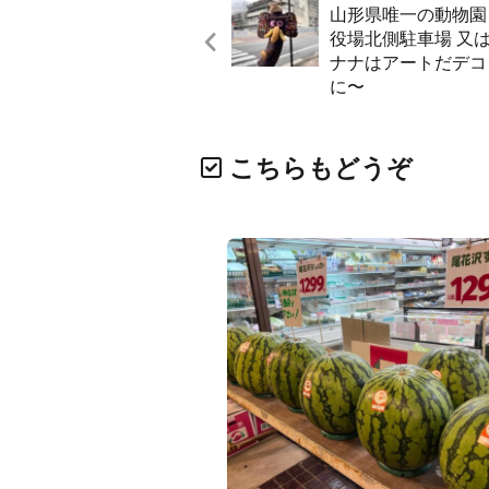
山形県唯一の動物園 
役場北側駐車場 又
ナナはアートだ️デ
に〜️
こちらもどうぞ