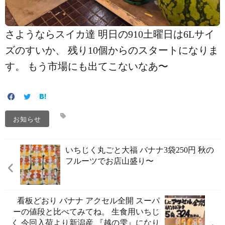
さようならスイカ達 明日の910土曜日は6Lサイ
ズのすいか、 残り10個からのスタートになりま
す。 もう市場にも出てこないなあ〜
お知らせ
いちじく丸ごと大福️ バナナ3袋250円 秋の
フルーツでお店山盛り〜️
看板どおり️ バナナ アクセル全開️ スーパ
ーの値段と比べてみてね。 生食用いちじ
く 今回入荷より新潟産 『越の雫』になり