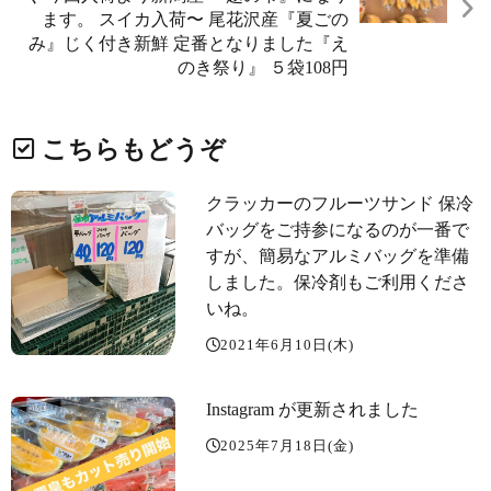
ます。 スイカ入荷〜 尾花沢産『夏ごの
み』じく付き新鮮️ 定番となりました『え
のき祭り』 ５袋108円
こちらもどうぞ
クラッカーのフルーツサンド 保冷
バッグをご持参になるのが一番で
すが、簡易なアルミバッグを準備
しました。保冷剤もご利用くださ
いね。
2021年6月10日(木)
Instagram が更新されました
2025年7月18日(金)