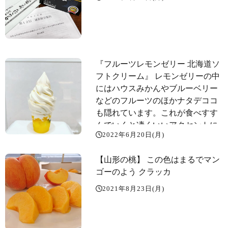
『フルーツレモンゼリー 北海道ソ
フトクリーム』 レモンゼリーの中
にはハウスみかんやブルーベリー
などのフルーツのほかナタデココ
も隠れています。これが食べすす
んでいくと凄くいいアクセントに
2022年6月20日(月)
なってきます。苺、ブドウ、レモ
ンのトッピングの上にとろ〜リ蜂
【山形の桃️】 この色はまるでマン
蜜がかけられています。このレモ
ゴーのよう️ クラッカ
ンゼリーに北海道ソフトクリーム
を盛れば完成です。
2021年8月23日(月)