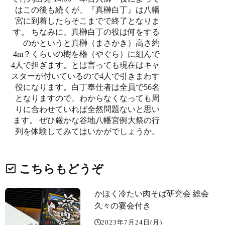
はこの後も続くが、『真榊白丁』は八幡
宮に到着したらそこまでで終了となりま
す。 ちなみに、真榊白丁の役は何をする
のかというと真榊（まさかき）高さ約
4m？くらいの樹を櫓（やぐら）に組んで
4人で担ぎます。とは言っても現在はキャ
スターが付いているので4人で引きまわす
役になります。白丁奉仕者は全員で56名
となりますので、わからなくなっても周
りに合わせていれば全然問題ないと思い
ます。 ぜひ厳かな谷地八幡宮例大祭の行
列を体験してみてはいかがでしょうか。
こちらもどうぞ
かほく冷たい肉そば研究会 総会
久々の宴会付き️
2023年7月24日(月)