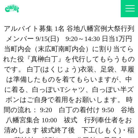
アルバイト募集 1名 谷地八幡宮例大祭行列
メンバー 9/15(日) 9:20～14:30 日当1万円
当町内会（末広町南町内会）に割り当てら
れた役『真榊白丁』を代行してもらうもの
です。 白丁(はくじょう)衣装、足袋、草履
は準備したものを着てもらいますが、中
に着る、白っぽいTシャツ、白っぽい半ズ
ボンはご自身で着用をお願いします。 時
間の流れ： 9:20 白丁の着付け 9:50 谷地
八幡宮集合 10:00 祓式 行列奉仕者をお
清めします 祓式終了後 下工(しもく)・稲