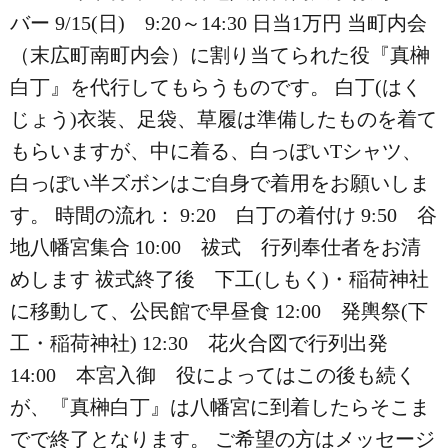
バー 9/15(日) 9:20～14:30 日当1万円 当町内会
（末広町南町内会）に割り当てられた役『真榊
白丁』を代行してもらうものです。 白丁(はく
じょう)衣装、足袋、草履は準備したものを着て
もらいますが、中に着る、白っぽいTシャツ、
白っぽい半ズボンはご自身で着用をお願いしま
す。 時間の流れ： 9:20 白丁の着付け 9:50 谷
地八幡宮集合 10:00 祓式 行列奉仕者をお清
めします 祓式終了後 下工(しもく)・稲荷神社
に移動して、公民館で早昼食 12:00 発輿祭(下
工・稲荷神社) 12:30 花火合図で行列出発
14:00 本宮入御 役によってはこの後も続く
が、『真榊白丁』は八幡宮に到着したらそこま
でで終了となります。 ご希望の方はメッセージ