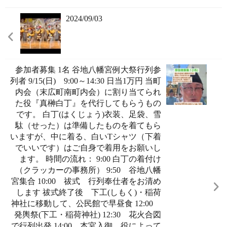
2024/09/03
参加者募集 1名 谷地八幡宮例大祭行列参
列者 9/15(日) 9:00～14:30 日当1万円 当町
内会（末広町南町内会）に割り当てられ
た役『真榊白丁』を代行してもらうもの
です。 白丁(はくじょう)衣装、足袋、雪
駄（せった）は準備したものを着てもら
いますが、中に着る、白いTシャツ（下着
でいいです）はご自身で着用をお願いし
ます。 時間の流れ： 9:00 白丁の着付け
（クラッカーの事務所） 9:50 谷地八幡
宮集合 10:00 祓式 行列奉仕者をお清め
します 祓式終了後 下工(しもく)・稲荷
神社に移動して、公民館で早昼食 12:00
発輿祭(下工・稲荷神社) 12:30 花火合図
で行列出発 14:00 本宮入御 役によって