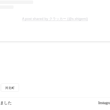
A post shared by クラッカー (@s.shigemi)
河北町
されました
Inst