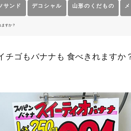
ツサンド
デコシャル
山形のくだもの
メ
れますか？
イチゴもバナナも 食べきれますか