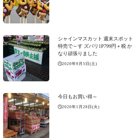
シャインマスカット️ 週末スポット
特売で～す️ ズバリ1P799円＋税 か
なり頑張りました
2020年9月5日(土)
今日もお買い得～️
2020年1月28日(火)