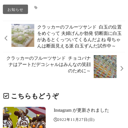
お知らせ
クラッカーのフルーツサンド ️ 白玉の位置
をめぐって 夫婦げんか勃発 切断面に白玉
があるとくっついてくるんだよね️ 母ちゃ
んは断面見える派 白玉ずんだ試作中～️
クラッカーのフルーツサンド ️ チョコバナ
ナはアートだデコシャル️はみんなの笑顔
のために～️
こちらもどうぞ
Instagram が更新されました
2022年11月27日(日)