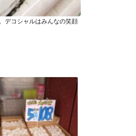
だ。デコシャル️はみんなの笑顔