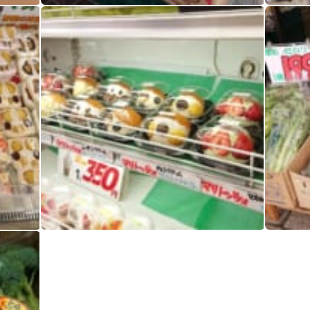
クラッカーのフルーツタルト 激安えのき祭り️5袋108円 チョコバナナはアートだ。デコシャル️はみんなの笑顔のために～️
クラッカーのフルーツタルト 激安えのき祭り️5袋108円 チョコバナナはアートだ。デコシャル️はみんなの笑顔のために～️
クラッカーのフルーツタルト 激安えのき祭り️5袋108円 チョコバナナはアートだ。デコシャル️はみんなの笑顔のために～️
クラッカーのフルーツタルト 激安えのき祭り️5袋108円 チョコバナナはアートだ。デコシャル️はみんなの笑顔のために～️