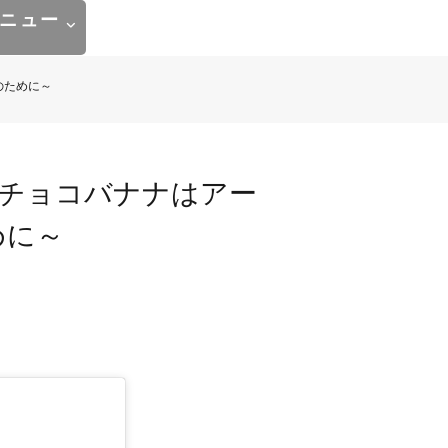
ニュー
ために～️
円 チョコバナナはアー
に～️