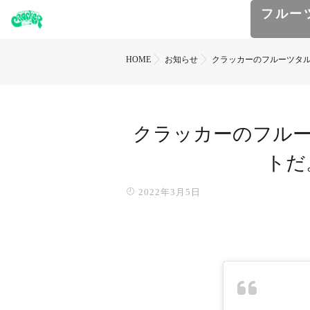
フルー
HOME
お知らせ
クラッカーのフルーツタルト
クラッカーのフルーツ
トだ
2022年3月5日