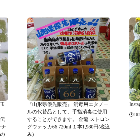
白玉
『山形県優先販売』 消毒用エタノー
Ins
言
ルの代替品として、手指消毒に使用
20
秘伝
することができます。 金龍 ストロン
ナナ
グウォッカ66 720ml １本1,980円(税込
」の
み)