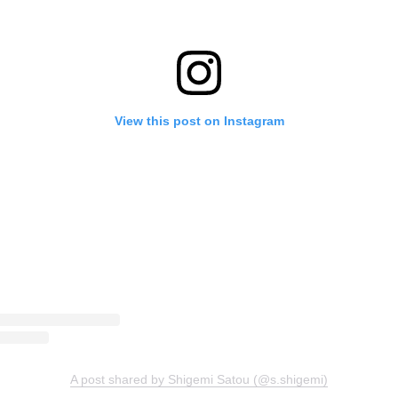
View this post on Instagram
A post shared by Shigemi Satou (@s.shigemi)