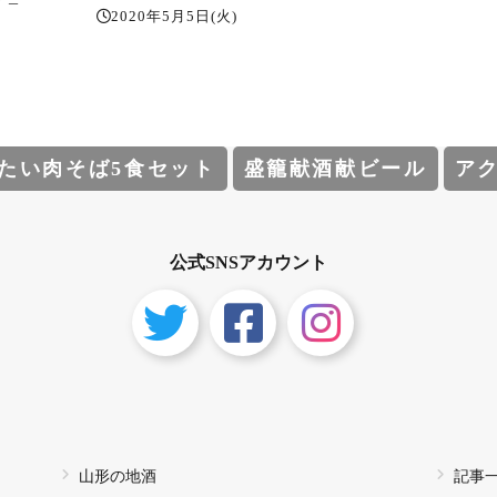
チョ
2020年5月5日(火)
っぷ
えず
）は
お願
たい肉そば5食セット
盛籠献酒献ビール
ア
公式SNSアカウント
山形の地酒
記事