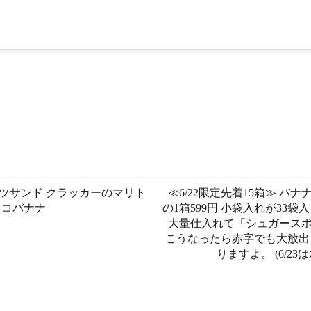
ツサンド クラッカーのマリト
≪6/22限定️先着15箱≫ 
ョコバナナ
の1箱599円️ 小袋入れが33
大量仕入れて「シュガースポ
こうなったら赤字でも大放出し
りますよ。 (6/2