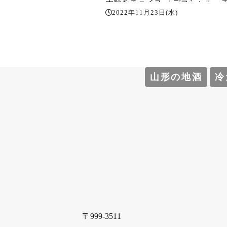
大粒をチョイス️ 『デコシャル』
2022年11月23日(水)
コバナナはアートだ️ 看板犬『い
く』くんは雨降りで出してもら
事務所で待機中〜️ 明日11/24（木
臨時休業です。どうぞよろしく
いします。
山形の地酒
冷
〒999-3511