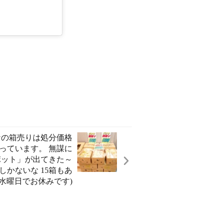
バナナの箱売りは処分価格
袋入っています。 無謀に
ット」が出てきた～️
かないな️ 15箱もあ
3は水曜日でお休みです)