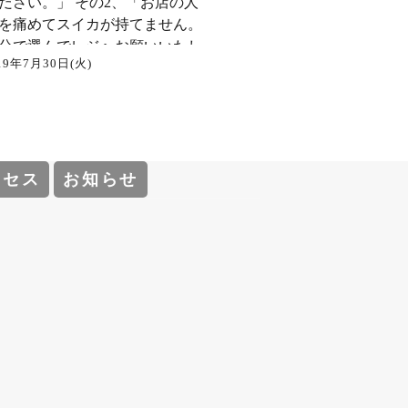
ださい。」 その2、「お店の人
を痛めてスイカが持てません。
分で選んでレジへお願いいたし
19年7月30日(火)
️」
クセス
お知らせ