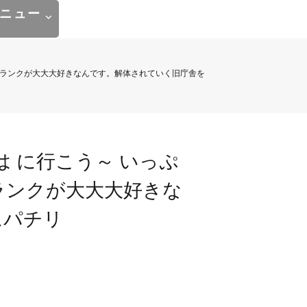
ニュー
ランクが️大大大好き️なんです。解体されていく旧庁舎を
 に行こう～️ いっぷ
クが️大大大好き️な
にパチリ