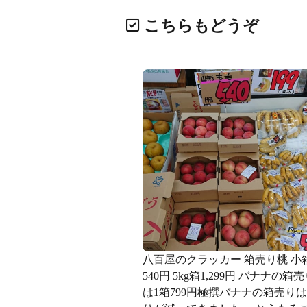
こちらもどうぞ
八百屋のクラッカー 箱売り桃 小
540円 5kg箱1,299円 バナナの箱
は1箱799円️極撰バナナの箱売り