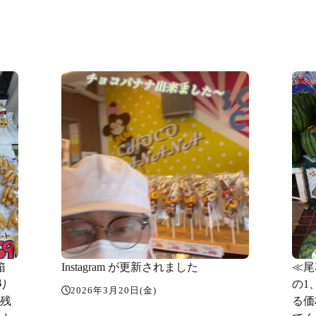
箱
Instagram が更新されました
≪尾
売り
の1
2026年3月20日(金)
は残
る価