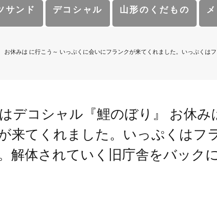
ツサンド
デコシャル
山形のくだもの
メ
 お休みは に行こう～️ いっぷくに会いにフランクが来てくれました。いっぷくはフ
デコシャル️『鯉のぼり』 お休みは
が来てくれました。いっぷくはフラン
。解体されていく旧庁舎をバック