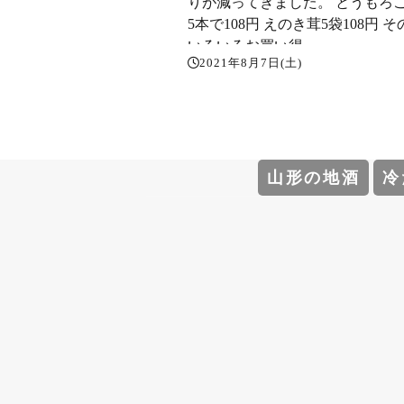
りが減ってきました。 とうもろ
5本で108円 えのき茸5袋108円 
いろいろお買い得～️
2021年8月7日(土)
山形の地酒
冷