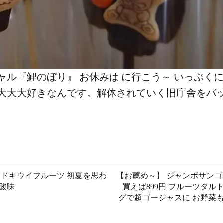
ル️『鯉のぼり』 お休みは に行こう～️ いっぷ
️大大大好き️なんです。解体されていく旧庁舎をバ
ッドキウイフルーツ 初夏を思わ
【お薦め～️】 ジャンボサンゴ
酸味️
買えば899円️ フルーツタ
グで超ゴージャスに お野菜も