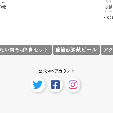
こし
でく
その他
は腰
ご自
20
ます
たい肉そば5食セット
盛籠献酒献ビール
ア
公式SNSアカウント