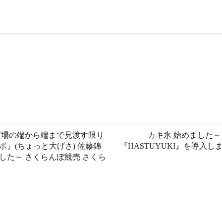
市場の端から端まで見渡す限り
カキ氷 始めました～
』(ちょっと大げさ️) 佐藤錦
『HASTUYUKI』を導入し
た～️ さくらんぼ競売 さくら