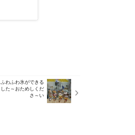
️ ふわふわ氷ができる
ました～️おためしくだ
さ～い