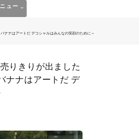
ニュー
as チョコバナナはアートだ デコシャル️はみんなの笑顔のために～️
売りきり️が出ました
s チョコバナナはアートだ デ
️