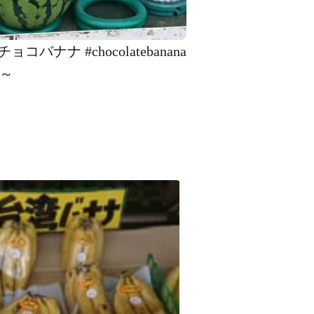
ナ #chocolatebanana
～️