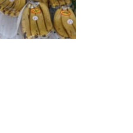
スイカの季節到来 こだまスイカ入れ替えのため、300円売りきり️が出ました～ チョコバナナ chocolatebanana chocolatebananas チョコバナナはアートだ デコシャル️はみんなの笑顔のために～️