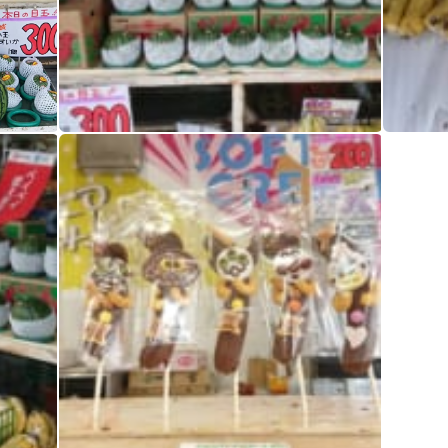
スイカの季節到来 こだまスイカ入れ替えのため、300円売りきり️が出ました～ チョコバナナ chocolatebanana chocolatebananas チョコバナナはアートだ デコシャル️はみんなの笑顔のために～️