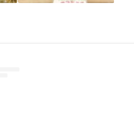
スイカの季節到来 こだまスイカ入れ替えのため、300円売りきり️が出ました～ チョコバナナ chocolatebanana chocolatebananas チョコバナナはアートだ デコシャル️はみんなの笑顔のために～️
スイカの季節到来 こだまスイカ入れ替えのため、300円売りきり️が出ました～ チョコバナナ chocolatebanana chocolatebananas チョコバナナはアートだ デコシャル️はみんなの笑顔のために～️