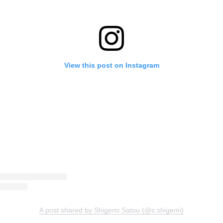
View this post on Instagram
A post shared by Shigemi Satou (@s.shigemi)