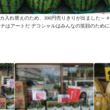
替えのため、300円売りきり️が出ました～ #チョコバナ
#チョコバナナはアートだ デコシャル️はみんなの笑顔のために