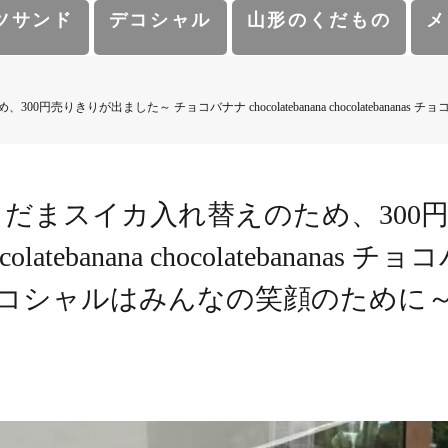
ツサンド
デコシャル
山形のくだもの
メ
売りきり️が出ました～ チョコバナナ chocolatebanana chocolatebanan
こだまスイカ入れ替えのため、300円
latebanana chocolatebanana
コシャル️はみんなの笑顔のために～