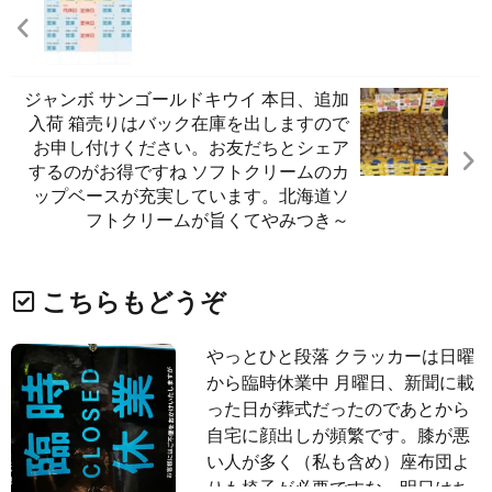
ジャンボ サンゴールドキウイ 本日、追加
入荷️ 箱売りはバック在庫を出しますので
お申し付けください。お友だちとシェア
するのがお得ですね️ ソフトクリームのカ
ップベースが充実しています。北海道ソ
フトクリームが旨くてやみつき～️
こちらもどうぞ
やっとひと段落 クラッカーは日曜
から臨時休業中 月曜日、新聞に載
った日が葬式だったのであとから
自宅に顔出しが頻繁です。膝が悪
い人が多く（私も含め）座布団よ
りも椅子が必要ですな。明日はち