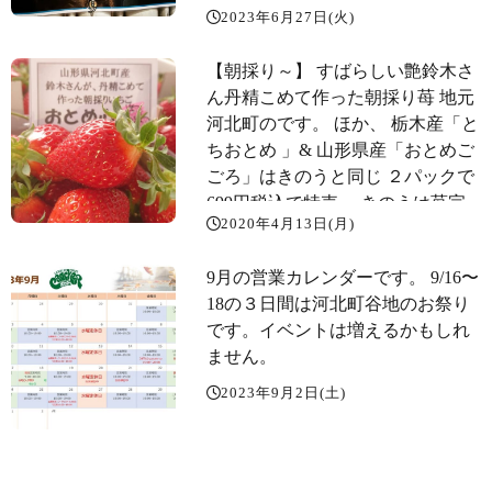
2023年6月27日(火)
ょうど定休日なので、明後日の木
曜から通常営業でいきます。 お店
【朝採り～️】 すばらしい艶️鈴木さ
はやすんでいますが、給食配達の
ん丹精こめて作った朝採り苺 地元
裏方たちは休みなく頑張っていま
河北町のです。 ほか、 栃木産「と
す。クラケースのメーカーという
ちおとめ 」& 山形県産「おとめご
ことで献麦酒をありがとうござい
ごろ」はきのうと同じ ２パックで
ますたくさん献げていただきまし
699円税込で️特売。 きのうは苺完
た。
2020年4月13日(月)
売でしたので、お店の苺はすべて
本日仕入分です
9月の営業カレンダーです。 9/16〜
18の３日間は河北町谷地のお祭り
です。イベントは増えるかもしれ
ません。
2023年9月2日(土)