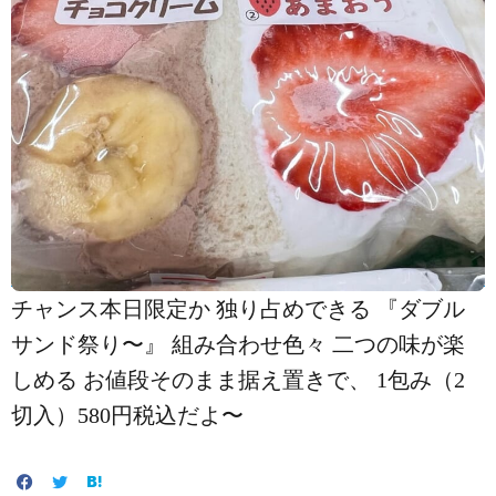
チャンス️本日限定か️ 独り占めできる 『ダブル
サンド祭り〜』 組み合わせ色々️ 二つの味が楽
しめる️ お値段そのまま据え置きで、 1包み（2
切入）580円税込だよ〜