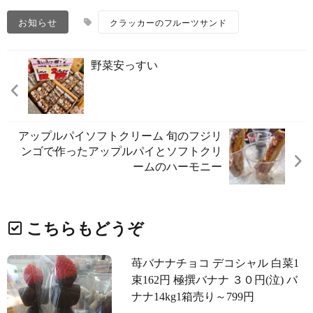
お知らせ
クラッカーのフルーツサンド
野菜安っすい️
アップルパイソフトクリーム 旬のフジリ
ンゴで作ったアップルパイとソフトクリ
ームのハーモニー️
こちらもどうぞ
苺バナナチョコ️ デコシャル️ 白菜1
束162円 極撰バナナ ３０円(泣️) バ
ナナ14kg1箱売り～799円️