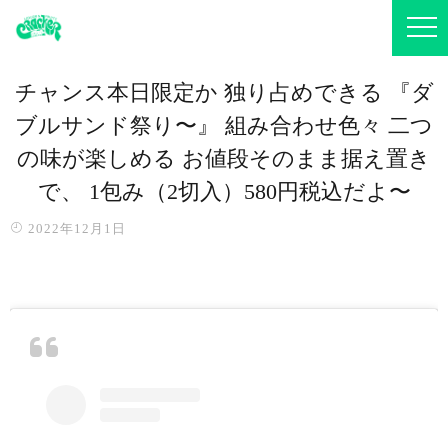
チャンス️本日限定か️ 独り占めできる 『ダ
ブルサンド祭り〜』 組み合わせ色々️ 二つ
の味が楽しめる️ お値段そのまま据え置き
で、 1包み（2切入）580円税込だよ〜
2022年12月1日