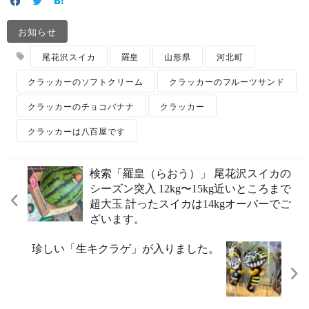
お知らせ
尾花沢スイカ
羅皇
山形県
河北町
クラッカーのソフトクリーム
クラッカーのフルーツサンド
クラッカーのチョコバナナ
クラッカー
クラッカーは八百屋です
検索️「羅皇（らおう）」 尾花沢スイカの
シーズン突入 12kg〜15kg近いところまで
超大玉 計ったスイカは14kgオーバーでご
ざいます。
珍しい「生キクラゲ」が入りました。