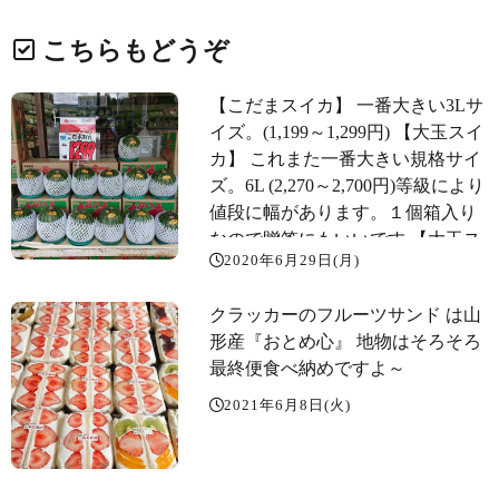
こちらもどうぞ
【こだまスイカ】 一番大きい3Lサ
イズ。(1,199～1,299円) 【大玉スイ
カ】 これまた一番大きい規格サイ
ズ。6L️ (2,270～2,700円)等級により
値段に幅があります。１個箱入り
なので贈答にもいいです 【大玉ス
2020年6月29日(月)
イカ】 2L～5L 2,160円均一️ 【紅花
メロン】 香り豊かな「紅花メロ
クラッカーのフルーツサンド は山
ン」自信をもって各個に生産者名
形産『おとめ心️』 地物はそろそろ
入り️ 【店頭野菜️】 キャベツ79円️続
最終便食べ納めですよ～
行中 大根79円️ほかもいろいろお買
い得～️
2021年6月8日(火)