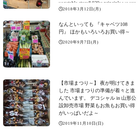
vegetable store&039;s principle,we use
2018年3月12日(月)
high quality bananas.Combining the
words"decoration" and "special
なんといっても 『キャベツ108
chokolate bananas"we named these
円️』 ほかもいろいろお買い得～️
bananas"デコシャル" We make them
for the smiles of all. banana ちょこば
2020年9月7日(月)
なな チョコバナナ 極撰バナナ
omaturi yatai chocolatebananas japan
yamagata delicious 河北町 クラッカ
ー デコシャル Earthquake dole 生日
禮物
【市場まつり～️】 夜が明けてきま
した 市場まつりの準備が着々と進
んでいます。 デコシャル in 山形公
設卸売市場 野菜もお魚もお買い得
がいっぱいだよ～
2019年11月10日(日)