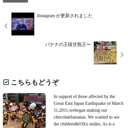
Instagram が更新されました
バナナの王様️甘熟王〜
こちらもどうぞ
In support of those affected by the
Great East Japan Earthquake of March
11,2011,webegan making our
chocolatebananas. We wanted to see
the children&039;s smiles. As is a