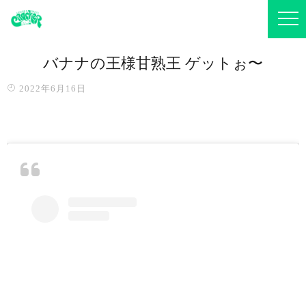
バナナの王様️甘熟王 ゲットぉ〜️
2022年6月16日