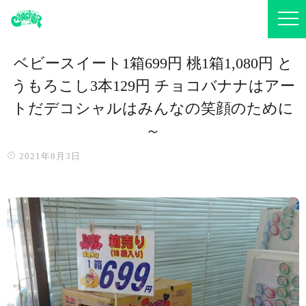
ベビースイート1箱699円 桃1箱1,080円 と
うもろこし3本129円 チョコバナナはアー
トだデコシャル️はみんなの笑顔のために
～️
2021年8月3日