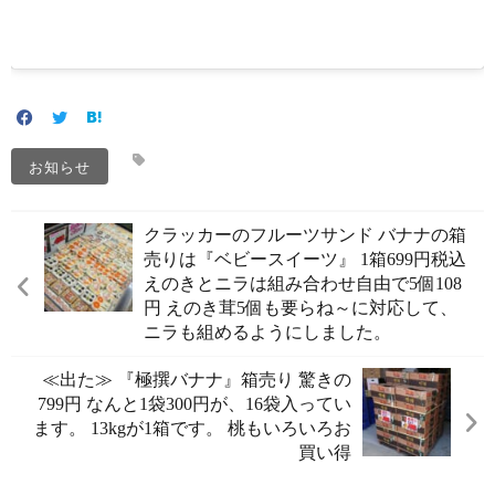
お知らせ
クラッカーのフルーツサンド バナナの箱
売りは『ベビースイーツ』 1箱699円税込
えのきとニラは組み合わせ自由で5個108
円 えのき茸5個も要らね～に対応して、
ニラも組めるようにしました。
≪出た️️≫ 『極撰バナナ』箱売り 驚きの
799円 なんと1袋300円が、16袋入ってい
ます。 13kgが1箱です。 桃もいろいろお
買い得️️