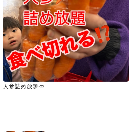
人参詰め放題🥕