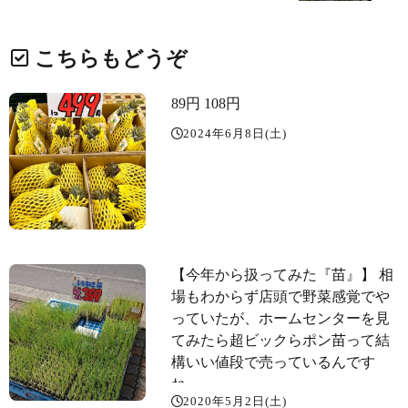
こちらもどうぞ
89円 108円
2024年6月8日(土)
【今年から扱ってみた『苗』️】 相
場もわからず店頭で野菜感覚でや
っていたが、ホームセンターを見
てみたら超ビックらポン苗って結
構いい値段で売っているんです
ね。
2020年5月2日(土)