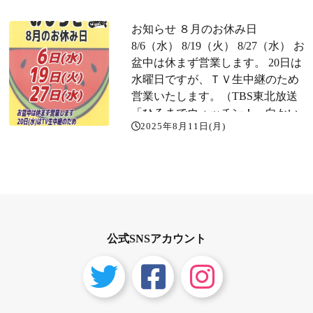
お知らせ ８月のお休み日
8/6（水） 8/19（火） 8/27（水） お
盆中は休まず営業します。 20日は
水曜日ですが、ＴＶ生中継のため
営業いたします。（TBS東北放送
「ひるまでウォッチン！」向かい
2025年8月11日(月)
にある動物園の生中継ですが、当
店のスイーツまで足を延ばしてい
ただけるようです。am10:56〜ミッ
チーチェンさんのコーナーです。
公式SNSアカウント