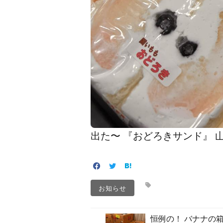
出た〜 『おどろきサンド️』
お知らせ
恒例の！ バナナの箱