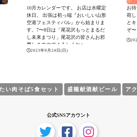
10月カレンダーです。 お店は水曜定
お待
休日。 出張は初っ端『おいしい山形
荷し
空港フェスティバル』から始まりま
とキ
す。7〜8日は「尾花沢もっとまるだ
ぞ〜️
し未来まつり」尾花沢の皆さんお邪
20
魔しますのでよろしくね〜️
2023年9月24日(日)
たい肉そば5食セット
盛籠献酒献ビール
ア
公式SNSアカウント