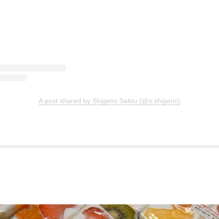
A post shared by Shigemi Satou (@s.shigemi)