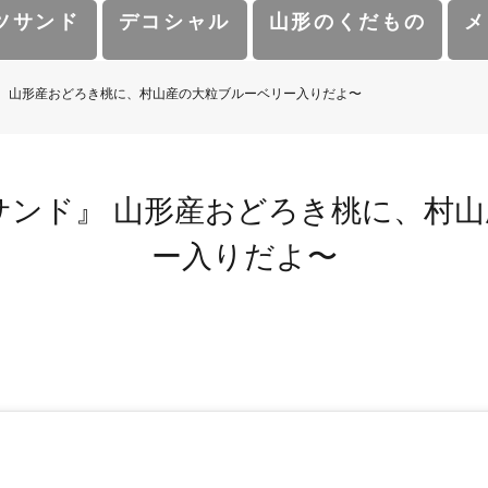
ツサンド
デコシャル
山形のくだもの
メ
️』 山形産おどろき桃に、村山産の大粒ブルーベリー入りだよ〜
サンド️』 山形産おどろき桃に、村
ー入りだよ〜