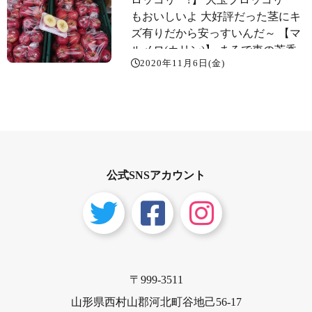
もおいしいよ️ 大好評だった茎にキ
ズ有りだから安っすいんだ～ 【マ
ルメロ(カリン)】 まるで車の芳香
2020年11月6日(金)
剤が1個59円
公式SNSアカウント
〒999-3511
山形県西村山郡河北町谷地己56-17