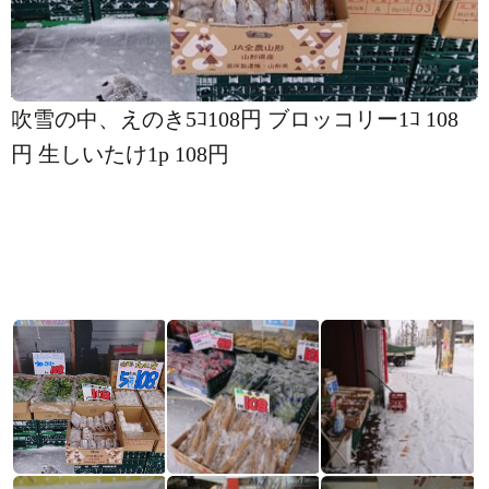
吹雪の中、えのき5ｺ108円 ブロッコリー1ｺ 108
円 生しいたけ1p 108円