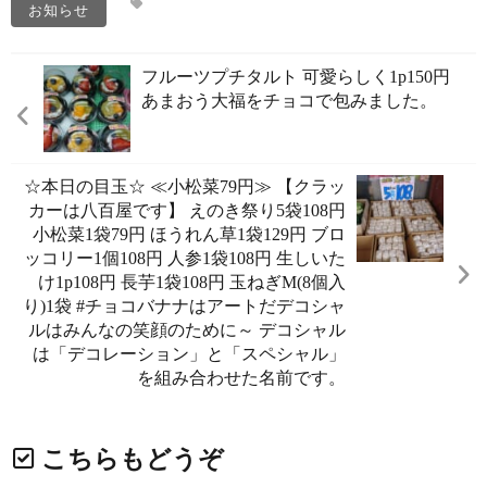
お知らせ
フルーツプチタルト 可愛らしく1p150円
あまおう大福をチョコで包みました。
☆本日の目玉☆ ≪小松菜79円️≫ 【クラッ
カーは八百屋です️】 えのき祭り️5袋108円
小松菜1袋79円 ほうれん草1袋129円 ブロ
ッコリー1個108円 人参1袋108円 生しいた
け1p108円 長芋1袋108円 玉ねぎM(8個入
り)1袋 #チョコバナナはアートだデコシャ
ル️はみんなの笑顔のために～️ デコシャル️
は「デコレーション」と「スペシャル」
を組み合わせた名前です。
こちらもどうぞ