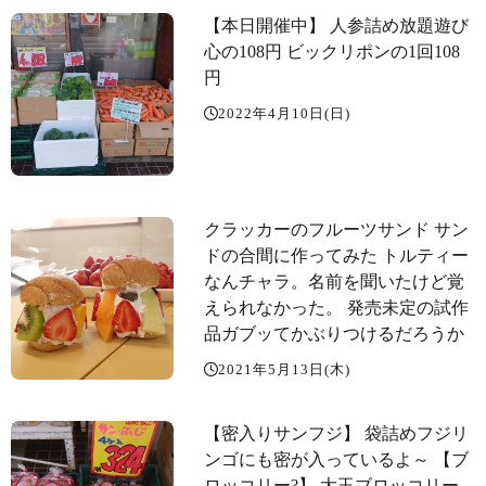
【️本日開催中】 人参詰め放題遊び
心の108円 ビックリポンの1回108
円
2022年4月10日(日)
クラッカーのフルーツサンド サン
ドの合間に作ってみた️ トルティー
なんチャラ。名前を聞いたけど覚
えられなかった。 発売未定の試作
品ガブッてかぶりつけるだろうか
2021年5月13日(木)
【密入りサンフジ️】 袋詰めフジリ
ンゴにも密が入っているよ～️ 【ブ
ロッコリー?】 大玉ブロッコリー