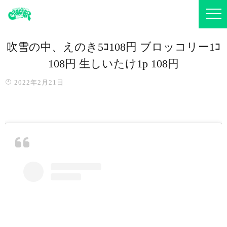
吹雪の中、えのき5ｺ108円 ブロッコリー1ｺ
108円 生しいたけ1p 108円
2022年2月21日