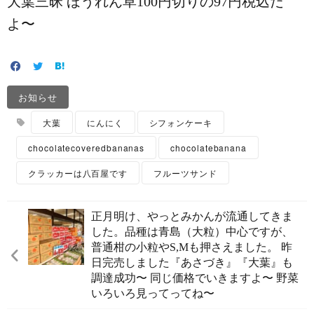
大葉三昧️ ほうれん草100円切りの97円税込だ
よ〜️
お知らせ
大葉
にんにく
シフォンケーキ
chocolatecoveredbananas
chocolatebanana
クラッカーは八百屋です
フルーツサンド
正月明け、やっとみかんが流通してきま
した。品種は青島（大粒）中心ですが、
普通柑の小粒やS,Mも押さえました。 昨
日完売しました『あさづき』『大葉』も
調達成功〜️ 同じ価格でいきますよ〜 野菜
いろいろ見ってってね〜