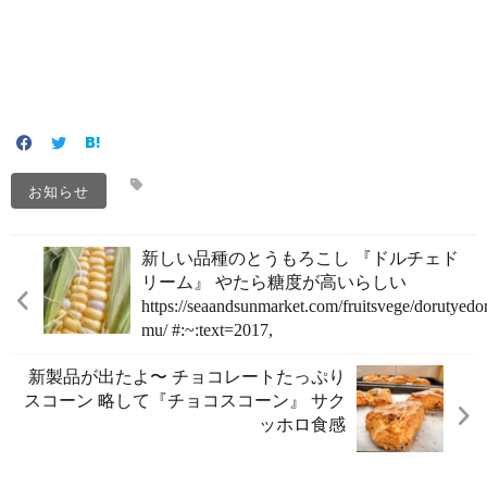
お知らせ
新しい品種のとうもろこし 『ドルチェド
リーム』 やたら糖度が高いらしい
https://seaandsunmarket.com/fruitsvege/dorutyedor
mu/ #:~:text=2017,
新製品が出たよ〜 チョコレートたっぷり
スコーン 略して『チョコスコーン』 サク
ッホロ食感️️️