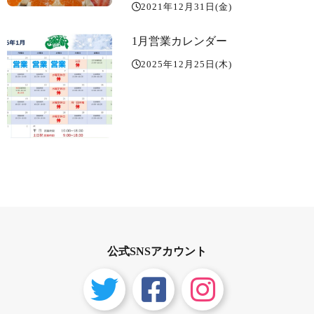
2021年12月31日(金)
かまさかのFaxトラブル。Faxの内
蔵ハードディスクが不調で発注ミ
1月営業カレンダー
スが起こり今日は採算は二の次 本
日限 りのハーモニーをお楽しみく
2025年12月25日(木)
ださい。あまおうもこれでもか️っ
ていうくらいドデカです。
公式SNSアカウント