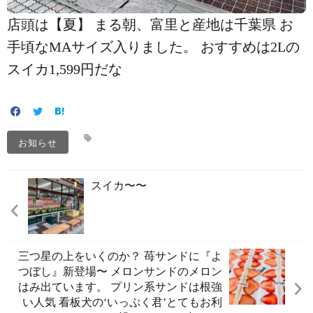
店頭は【夏】 まる朝、富里と産地は千葉県 お
手頃なMAサイズ入りました。 おすすめは2Lの
スイカ1,599円だな️
お知らせ
スイカ〜〜️
三つ星の上をいくのか？ 苺サンドに『よ
つぼし』新登場〜️ メロンサンドのメロン
はみ出ています。 プリン系サンドは根強
い人気️ 看板犬の‘いっぷく君’とてもお利