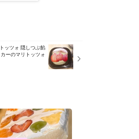
トッツォ️ 隠しつぶ餡
ッカーのマリトッツォ