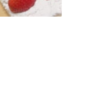
待望の『あまおう』 入荷しました～️ クラッカーのフルーツサンド あまおう あまおうサンド あまおう抹茶クリームつぶ餡サンド