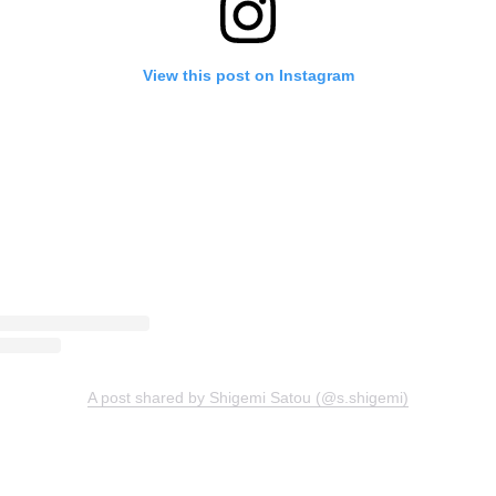
View this post on Instagram
A post shared by Shigemi Satou (@s.shigemi)