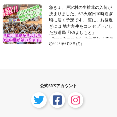
急きょ、戸沢村の生椎茸の入荷が
決まりました。6/3火曜日10時過ぎ
頃に届く予定です。 更に、お昼過
ぎには 地方創生をコンセプトとし
た放送局『BSよしもと』
（https://bsy.co.jp/）の新番組「発信
2025年6月2日(月)
Live ジモトノチカラ！」の企画に
て、山形県住みます芸人・ソラシ
ド水口さんがリニューアルした
「河北町児童動物園」と当店「ク
ラッカー」を紹介してくれます。
生放送です。YouTubeで後からで
も見られるとおもいます。
公式SNSアカウント