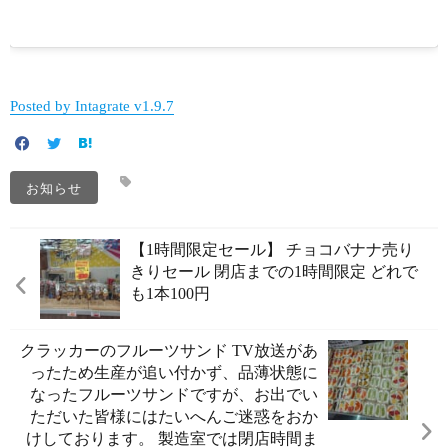
Posted by Intagrate v1.9.7
お知らせ
【1時間限定セール】 チョコバナナ売り
きりセール 閉店までの1時間限定 どれで
も1本100円️
クラッカーのフルーツサンド️ TV放送があ
ったため生産が追い付かず、品薄状態に
なったフルーツサンドですが、お出でい
ただいた皆様にはたいへんご迷惑をおか
けしております。 製造室では閉店時間ま