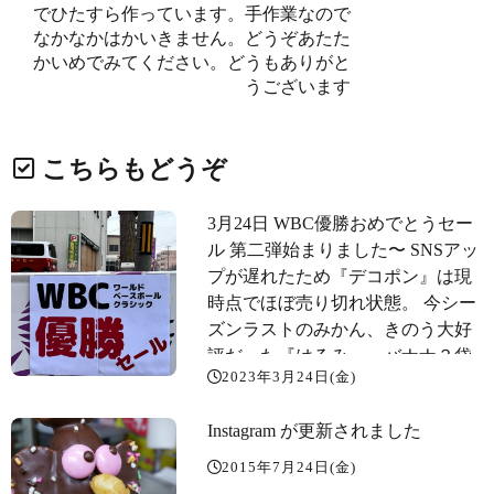
でひたすら作っています。手作業なので
なかなかはかいきません。どうぞあたた
かいめでみてください。どうもありがと
うございます️
こちらもどうぞ
3月24日 WBC優勝おめでとうセー
ル 第二弾始まりました〜 SNSアッ
プが遅れたため『デコポン』は現
時点でほぼ売り切れ状態。 今シー
ズンラストのみかん、きのう大好
評だった『はるみ』、バナナ３袋
2023年3月24日(金)
599円などお楽しみがいっぱいで
す〜️
Instagram が更新されました
2015年7月24日(金)