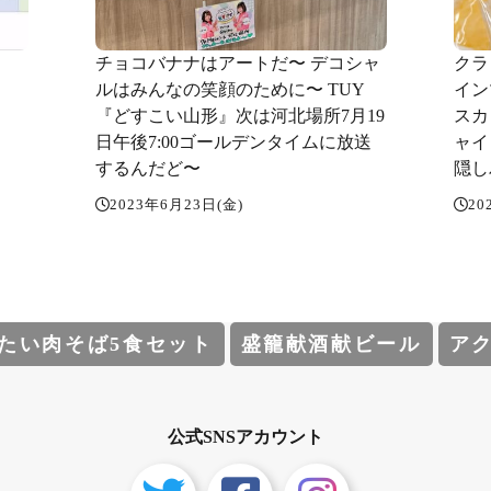
チョコバナナはアートだ〜 デコシャ
クラ
ルはみんなの笑顔のために〜️ TUY
イン
『どすこい山形』次は河北場所️7月19
スカ
日午後7:00ゴールデンタイムに放送
ャイ
するんだど〜️
隠し
2023年6月23日(金)
20
たい肉そば5食セット
盛籠献酒献ビール
ア
公式SNSアカウント