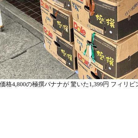
格4,800の極撰バナナが 驚いた1,399円 フィリ