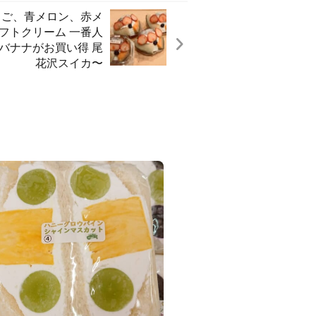
ちご、青メロン、赤メ
フトクリーム 一番人
バナナがお買い得 尾
花沢スイカ〜️