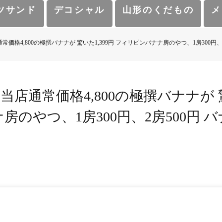
ツサンド
デコシャル
山形のくだもの
メ
常価格4,800の極撰バナナが 驚いた1,399円 フィリピンバナナ房のやつ、1房300円、
当店通常価格4,800の極撰バナナが 驚
房のやつ、1房300円、2房500円 