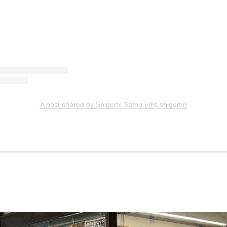
A post shared by Shigemi Satou (@s.shigemi)