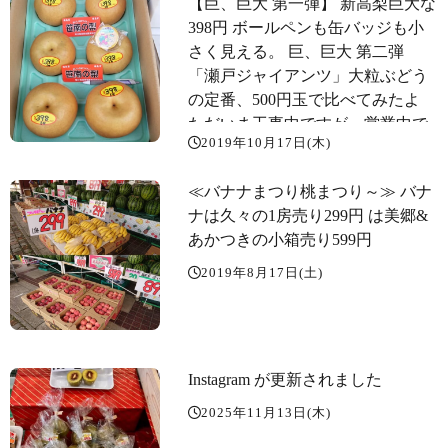
【巨、巨大 第一弾️】 新高梨巨大な
398円 ボールペンも缶バッジも小
さく見える。 巨、巨大 第二弾️
「瀬戸ジャイアンツ」大粒ぶどう
の定番、500円玉で比べてみたよ
ただいま工事中ですが、営業中で
2019年10月17日(木)
す。御不便をお掛け致しますが、
よろしくお願いします
≪バナナまつり桃まつり～️≫ バナ
ナは久々の1房売り299円 は美郷&
あかつきの小箱売り599円
2019年8月17日(土)
Instagram が更新されました
2025年11月13日(木)