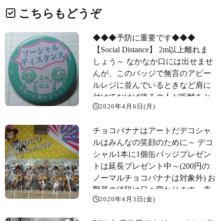
こちらもどうぞ
◆◆◆予防に重要です️◆◆◆
【Social Distance】 2m以上離れま
しょう～ なかなか口には出せませ
んが、このバッジで無言のアピー
ルレジに並んでいるときなど肩に
付けておけば後ろの人が距離をと
2020年4月6日(月)
ってくれるかも️ 『ソーシャル ディ
スタンス️』 これで「うつりません
チョコバナナはアートだデコシャ
シリーズ」は全6種類になりました
ル️はみんなの笑顔のために～️ デコ
売っていますが、デコシャルチョ
シャル1本に1個缶バッジプレゼン
コバナナを買うとおまけに貰える
トは延長プレゼント中～(200円の
よ～️ 新型コロナ 缶バッジ デコシ
ノーマルチョコバナナは対象外) お
ャル 57mm チョコバナナのおまけ
野菜の値段は日々変わります。売
socialdistancing socialdistance ソーシ
2020年4月3日(金)
り切れれば終了の物もあります。
ャルディスタンス 花粉症 アレルギ
ご了承下さい。
ー 喘息 すっぴん 予防です 花粉症