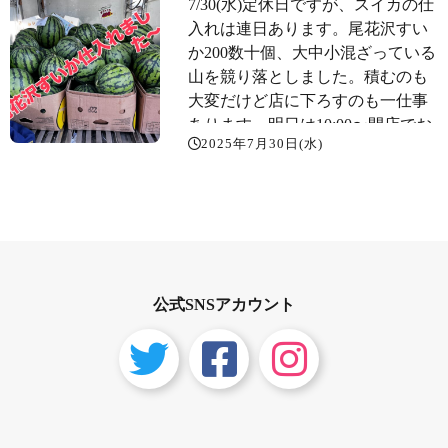
7/30(水)定休日ですが、スイカの仕
缶バッジ
入れは連日あります。尾花沢すい
か200数十個、大中小混ざっている
山を競り落としました。積むのも
大変だけど店に下ろすのも一仕事
あります。明日は10:00〜開店でお
2025年7月30日(水)
待ちしております。
公式SNSアカウント