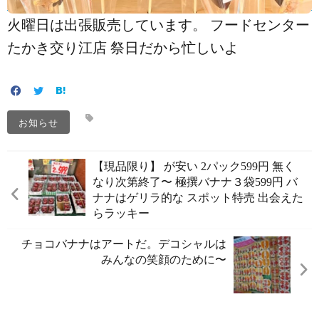
火曜日は出張販売しています。 フードセンター
たかき交り江店 祭日だから忙しいよ
お知らせ
【現品限り】 が安い 2パック599円 無く
なり次第終了〜 極撰バナナ３袋599円 バ
ナナはゲリラ的な スポット特売️ 出会えた
らラッキー️
チョコバナナはアートだ。デコシャルは
みんなの笑顔のために〜