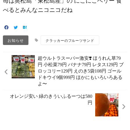
苺は奥松島「東松島産」の にこにこベリー 食
べるとみんなニコニコだね️
お知らせ
クラッカーのフルーツサンド
超ウルトラスーパー激安❣️ ほうれん草79
円 小松菜79円 バナナ79円 レタス129円 ブ
ロッコリー129円 えのき5袋108円 ゴール
ドキウイ9個999円 ほかにもいろいろある
よ〜
オレンジ安い️ 緑のきういふるーつは580
円