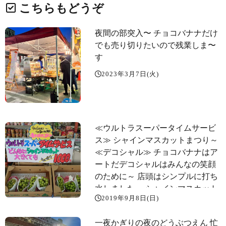
こちらもどうぞ
夜間の部突入〜️ チョコバナナだけ
でも売り切りたいので残業しま〜
す
2023年3月7日(火)
≪ウルトラスーパータイムサービ
ス️≫ シャインマスカットまつり～️
≪デコシャル≫ チョコバナナはア
ートだ️デコシャルはみんなの笑顔
のために～️ 店頭はシンプルに打ち
水しました～ シャインマスカット
2019年9月8日(日)
チョコバナナ
一夜かぎりの夜のどうぶつえん️ 忙