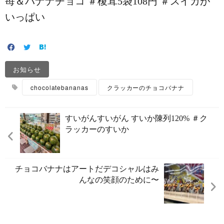
苺＆バナナチョコ ＃榎茸5袋108円 ＃スイカが
いっぱい
お知らせ
chocolatebananas
クラッカーのチョコバナナ
すいがんすいがん すいか陳列120%️ ＃ク
ラッカーのすいか
チョコバナナはアートだ️デコシャルはみ
んなの笑顔のために〜️