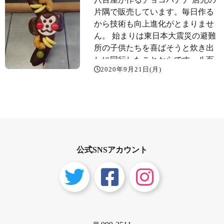
片隅で販売しています。毎日作る
から技術も向上進化がとまりませ
ん。 始まりは東日本大震災の避難
所の子供たちを喜ばそうと炊き出
しに同行したことからです。八百
2020年9月21日(月)
屋のこだわりとしておいしい高級
なバナナを使っています。見た目
ばかりではなく、味でも喜んでも
らいたい️というわけです。 当店の
前には河北町役場があり敷地内に
は動物園があります。①入場料無
料②年中無休③24時間開園と３拍
公式SNSアカウント
子そろった動物園ですよ。 動物園
に来たらチョコバナナ️ チョコバナ
ナ️食べたら動物園に寄っていって
ね。