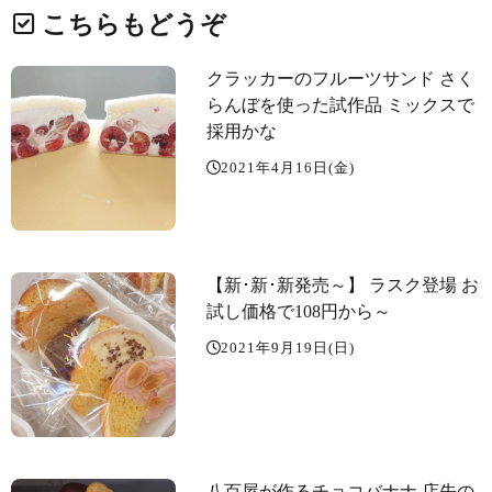
こちらもどうぞ
クラッカーのフルーツサンド️ さく
らんぼを使った試作品 ミックスで
採用かな️
2021年4月16日(金)
【新･新･新発売～️】 ラスク登場️️ お
試し価格で108円から～️
2021年9月19日(日)
八百屋が作るチョコバナナ️ 店先の