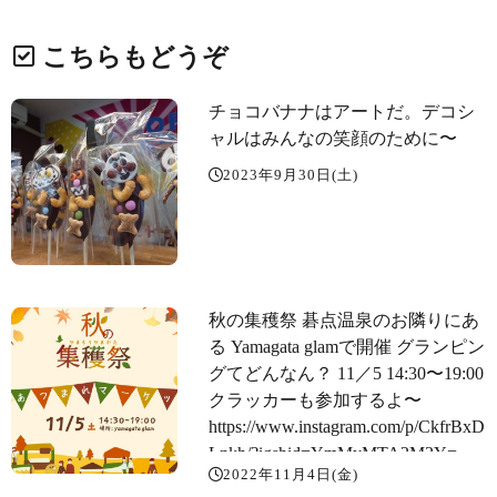
こちらもどうぞ
チョコバナナはアートだ。デコシ
ャルはみんなの笑顔のために〜️
2023年9月30日(土)
秋の集穫祭 碁点温泉のお隣りにあ
る Yamagata glamで開催️ グランピン
グてどんなん？ 11／5 14:30〜19:00
クラッカーも参加するよ〜
https://www.instagram.com/p/CkfrBxD
Lnkh/?igshid=YmMyMTA2M2Y=
2022年11月4日(金)