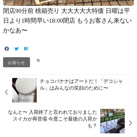
閉店90分前 桃箱売り 大大大大大特価️ 日曜は平
日より1時間早い18:00閉店 もうお客さん来ない
かなあ〜
お知らせ
チョコバナナはアートだ！「デコシャ
ル」はみんなの笑顔のために〜️
なんと〜 入荷終了と言われておりました
スイカが再登場️ 今度こそ最後の入荷か
も？️