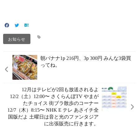
お知らせ
朝バナナ1p 216円、3p 300円 みんな3袋買
ってね。
12月はテレビが2回も放送されるよ️
12/2（土）12:00〜 さくらんぼTV やまが
たチョイス 街ブラ散歩のコーナー
12/7（木）8:15〜 NHK E テレ あさイチ全
国版だよ 土曜日は音と光のファンタジア
に出張販売に行きます。