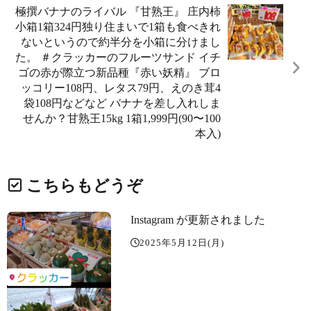
極撰バナナのライバル 『甘熟王』️ 庄内柿
小箱1箱324円️独り住まいで1箱も食べきれ
ないというので約半分を小箱に分けまし
た。 ＃クラッカーのフルーツサンド イチ
ゴの赤が際立つ新品種『赤い妖精』 ブロ
ッコリー108円、レタス79円、えのき茸4
袋108円などなど バナナを差し入れしま
せんか？甘熟王15kg 1箱1,999円(90〜100
本入)
こちらもどうぞ
Instagram が更新されました
2025年5月12日(月)