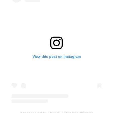
View this post on Instagram
A post shared by Shigemi Satou (@s.shigemi)