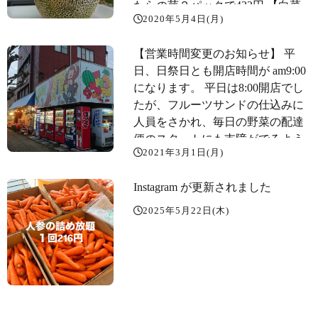
たらの芽２パックで432円️ 【白菜
2020年5月4日(月)
の相場が】 白菜1株驚きの299円️ レ
タス99円サニーレタスは108円️
【営業時間変更のお知らせ】 平
【河北町児童動物園️】 ガラガラ️
日、日祭日とも開店時間が am9:00
になります。 平日は8:00開店でし
たが、フルーツサンドの仕込みに
人員をさかれ、毎日の野菜の配達
便のスタートにも支障がでるよう
2021年3月1日(月)
になってしまいました。学校給食
センターやこども園、病院、介護
Instagram が更新されました
施設、社員食堂等の給食？の食材
納入に遅れることはできないの
2025年5月22日(木)
で、やむなく配達便を出発させて
からお店をオープンすることとい
たしました。 併せまして、閉店時
間は平日は19:00、日祭日は18:00で
す。どうぞよろしくお願いいたし
ます なお、店休は、毎週水曜日で