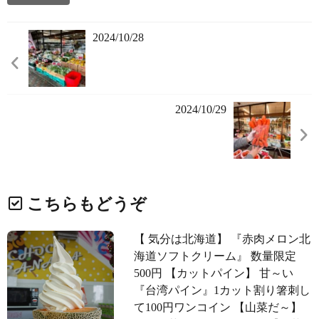
2024/10/28
2024/10/29
こちらもどうぞ
【 気分は北海道️】 『赤肉メロン北
海道ソフトクリーム』 数量限定
500円 【カットパイン】 甘～い
『台湾パイン』1カット割り箸刺し
て100円ワンコイン️ 【山菜だ～️】