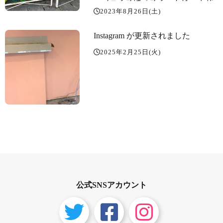
ーフェイスは『スイートピーチパ
2023年8月26日(土)
イ』&『梨パイ』
Instagram が更新されました
2025年2月25日(火)
公式SNSアカウント