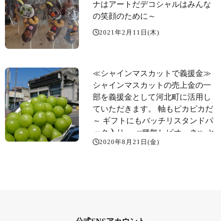
ナはアートだデコシャル️はみんな
の笑顔のために～️
2021年2月11日(木)
≪シャインマスカットで義援金️≫
シャインマスカットの売上金の一
部を義援金として河北町に活用し
ていただきます。 軸もピカピカだ
～ ギフトにもバッチリスタンドパ
ック入り～️ ≪種無しピオーネ️≫ と
2020年8月21日(金)
ってもお手軽1房599円️ ≪尾花沢ス
イカ大量入荷～️≫ オバネのスイカ
は終盤戦️ 今朝、100個近く競り落
としました。 ≪固くて甘い桃≫ ス
イート光黄は箱売りで～️ ≪ジャン
ボな超特大アボカド️≫ レギュラー
と同じ値段で登場～️ ≪固い桃 ≫