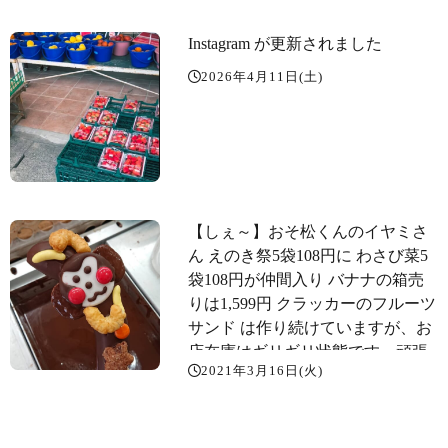
Instagram が更新されました
2026年4月11日(土)
【しぇ～】おそ松くんのイヤミさ
ん えのき祭5袋108円️に わさび菜5
袋108円️が仲間入り バナナの箱売
りは1,599円 クラッカーのフルーツ
サンド は作り続けていますが、お
店在庫はギリギリ状態です。頑張
2021年3月16日(火)
って作っていますよ～️