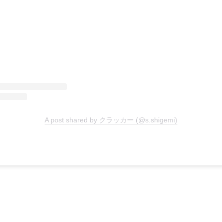
A post shared by クラッカー (@s.shigemi)