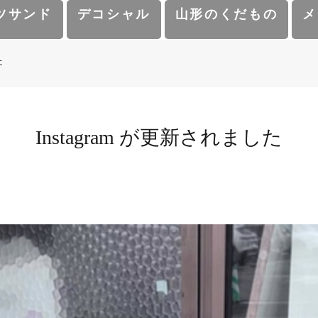
ツサンド
デコシャル
山形のくだもの
メ
た
Instagram が更新されました