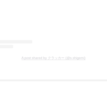
A post shared by クラッカー (@s.shigemi)