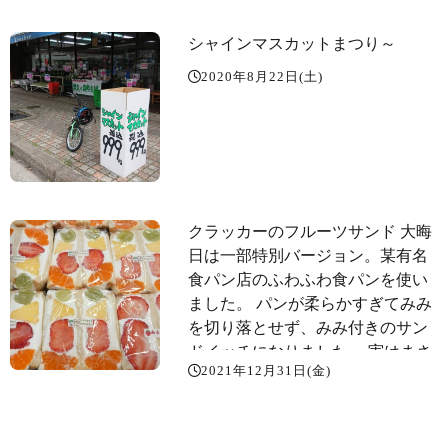
シャインマスカットまつり～️
2020年8月22日(土)
クラッカーのフルーツサンド 大晦
日は一部特別バージョン。某有名
食パン店のふわふわ食パンを使い
ました。 パンが柔らかすぎてみみ
を切り落とせず、みみ付きのサン
ドイッチになりました。 実はまさ
2021年12月31日(金)
かまさかのFaxトラブル。Faxの内
蔵ハードディスクが不調で発注ミ
スが起こり今日は採算は二の次 本
日限 りのハーモニーをお楽しみく