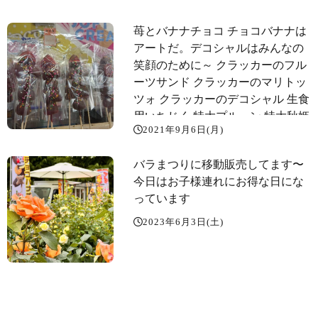
苺とバナナチョコ チョコバナナは
アートだ。デコシャル️はみんなの
笑顔のために～️ クラッカーのフル
ーツサンド クラッカーのマリトッ
ツォ クラッカーのデコシャル️ 生食
用いちじく 特大プルーン 特大秋姫
2021年9月6日(月)
(プラム) 桃の見切り品
バラまつりに移動販売してます〜️
今日はお子様連れにお得な日にな
っています️
2023年6月3日(土)