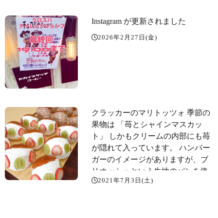
Instagram が更新されました
2026年2月27日(金)
クラッカーのマリトッツォ 季節の
果物は 「苺とシャインマスカッ
ト」 しかもクリームの内部にも苺
が隠れて入っています。 ハンバー
ガーのイメージがありますが、ブ
リオッシュという生地のパンを使
2021年7月3日(土)
っているので、ほんのり甘く軽～
い食感で、「もう一個️」となりそ
うです。