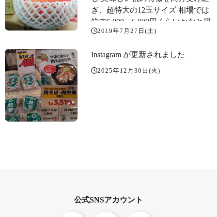
ぎ、超特大の12玉サイズ 相場では
箱で5,800～6,000円くらいかなと思
2019年7月27日(土)
いますが、土曜日なので市場から
大放出となりました。1箱3,990
Instagram が更新されました
円、1個売は 399円とお試し価格並
になりました。 美味しい桃が食べ
2025年12月30日(火)
たい方はお見のがしなく️
公式SNSアカウント