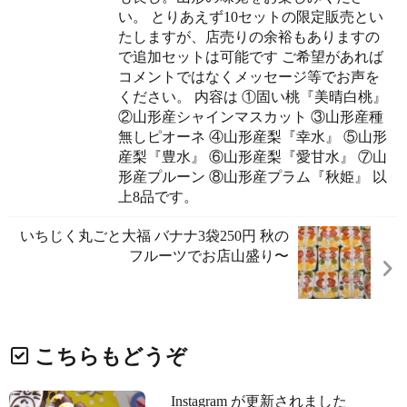
い。 とりあえず10セットの限定販売とい
たしますが、店売りの余裕もありますの
で追加セットは可能です ご希望があれば
コメントではなくメッセージ等でお声を
ください。 内容は ①固い桃『美晴白桃』
②山形産シャインマスカット ③山形産種
無しピオーネ ④山形産梨『幸水』 ⑤山形
産梨『豊水』 ⑥山形産梨『愛甘水』 ⑦山
形産プルーン ⑧山形産プラム『秋姫』 以
上8品です。
いちじく丸ごと大福️ バナナ3袋250円 秋の
フルーツでお店山盛り〜️
こちらもどうぞ
Instagram が更新されました