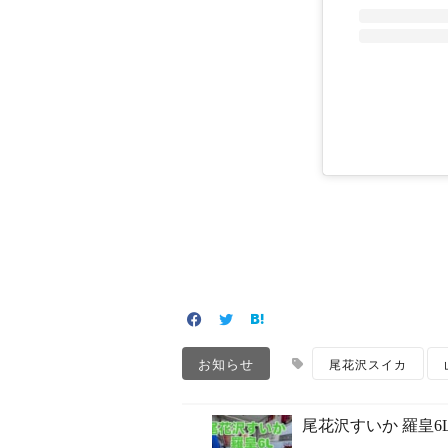
お知らせ
尾花沢スイカ
尾花沢すいか 羅皇6