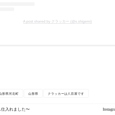
A post shared by クラッカー (@s.shigemi)
山形県河北町
山形県
クラッカーは八百屋です
L仕入れました〜
Inst