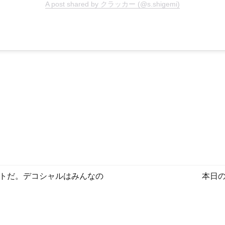
A post shared by クラッカー (@s.shigemi)
トだ。デコシャルはみんなの
本日