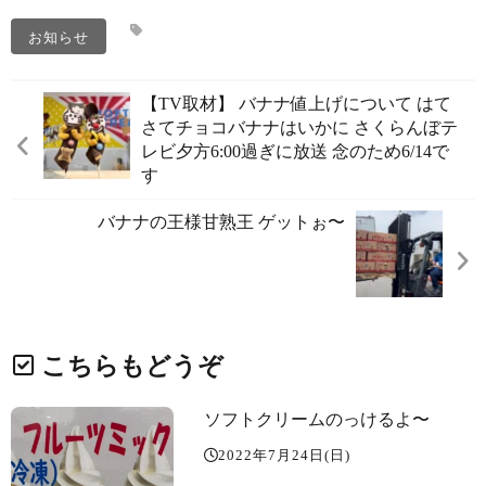
お知らせ
【TV取材】 バナナ値上げについて はて
さてチョコバナナはいかに️ さくらんぼテ
レビ夕方6:00過ぎに放送 念のため6/14で
す
バナナの王様️甘熟王 ゲットぉ〜️
こちらもどうぞ
ソフトクリームのっけるよ〜️
2022年7月24日(日)