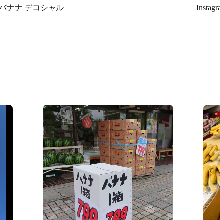
ナナ デコシャル️
Inst