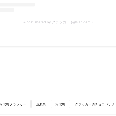
A post shared by クラッカー (@s.shigemi)
河北町クラッカー
山形県
河北町
クラッカーのチョコバナナ