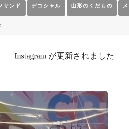
ツサンド
デコシャル
山形のくだもの
メ
た
Instagram が更新されました