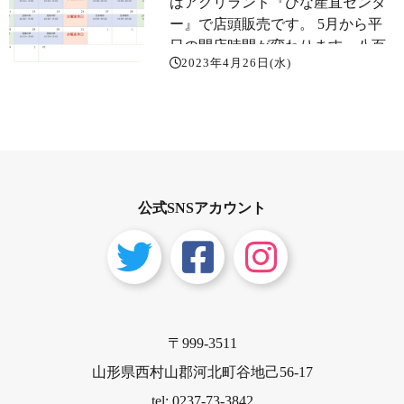
はアグリランド『ひな産直センタ
ー』で店頭販売です。 5月から平
日の開店時間が変わります。八百
2023年4月26日(水)
屋の給食納入先が増えて配達準備
が押してしまっています。押しブ
ームの中、クラッカーも押してま
した。
公式SNSアカウント
〒999-3511
山形県西村山郡河北町谷地己56-17
tel: 0237-73-3842